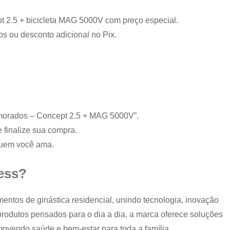
 2.5 + bicicleta MAG 5000V com preço especial.
s ou desconto adicional no Pix.
amorados – Concept 2.5 + MAG 5000V”.
finalize sua compra.
quem você ama.
ess?
entos de ginástica residencial, unindo tecnologia, inovação
rodutos pensados para o dia a dia, a marca oferece soluções
omovendo saúde e bem-estar para toda a família.