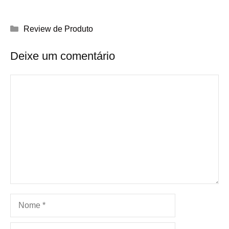
Categorias
Review de Produto
Deixe um comentário
Comentário
Nome
E-